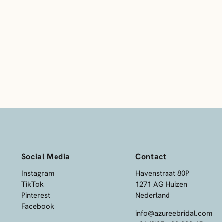
Social Media
Contact
Instagram
Havenstraat 80P
TikTok
1271 AG Huizen
Pinterest
Nederland
Facebook
info@azureebridal.com