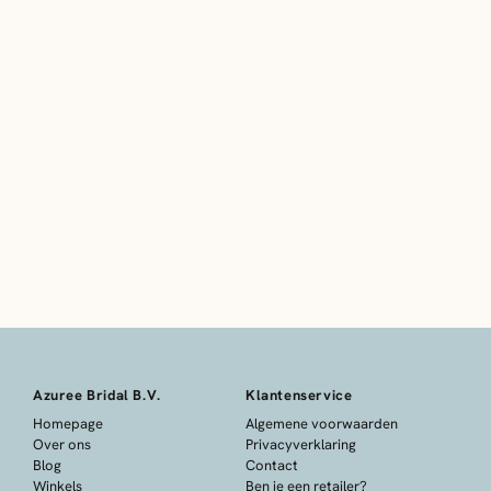
Azuree Bridal B.V.
Klantenservice
Homepage
Algemene voorwaarden
Over ons
Privacyverklaring
Blog
Contact
Winkels
Ben je een retailer?