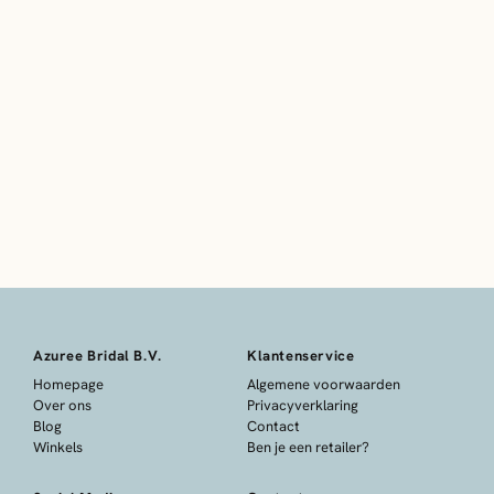
Azuree Bridal B.V.
Klantenservice
Homepage
Algemene voorwaarden
Over ons
Privacyverklaring
Blog
Contact
Winkels
Ben je een retailer?