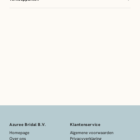
Azuree Bridal B.V.
Klantenservice
Homepage
Algemene voorwaarden
Over ons
Privacyverklaring