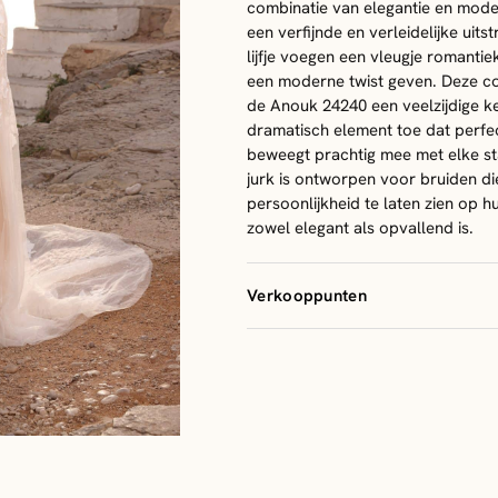
combinatie van elegantie en moder
een verfijnde en verleidelijke uits
lijfje voegen een vleugje romantiek
een moderne twist geven. Deze c
de Anouk 24240 een veelzijdige ke
dramatisch element toe dat perfec
beweegt prachtig mee met elke s
jurk is ontworpen voor bruiden di
persoonlijkheid te laten zien op 
zowel elegant als opvallend is.
Verkooppunten